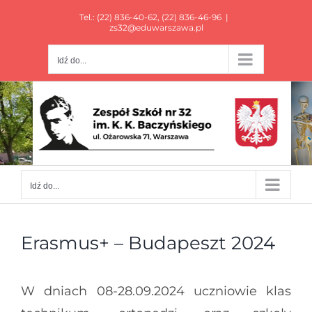
Przejdź
Tel.:
(22) 836-40-62
,
(22) 836-46-96
|
do
zs32@eduwarszawa.pl
zawartości
Idź do...
Idź do...
Erasmus+ – Budapeszt 2024
W dniach 08-28.09.2024 uczniowie klas